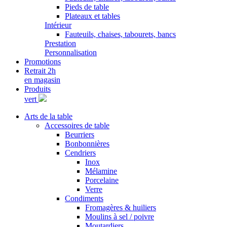
Pieds de table
Plateaux et tables
Intérieur
Fauteuils, chaises, tabourets, bancs
Prestation
Personnalisation
Promotions
Retrait 2h
en magasin
Produits
vert
Arts de la table
Accessoires de table
Beurriers
Bonbonnières
Cendriers
Inox
Mélamine
Porcelaine
Verre
Condiments
Fromagères & huiliers
Moulins à sel / poivre
Moutardiers