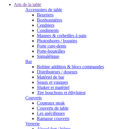
Arts de la table
Accessoires de table
Beurriers
Bonbonnières
Cendriers
Condiments
Mannes & corbeilles à pain
Photophores / bougies
Porte cure-dents
Porte-bouteilles
Signalétique
Bar
Bobine addition & blocs commandes
Distributeurs / doseurs
Matériel de bar
Seaux et vasques
Shaker et matériel
Tire bouchons et éthylotest
Couverts
Couteaux steak
Couverts de table
Les spécifiques
Ramasse couverts
Verrerie
Alcool fort / bières