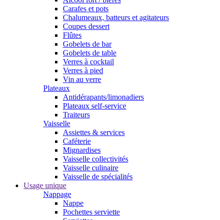
Carafes et pots
Chalumeaux, batteurs et agitateurs
Coupes dessert
Flûtes
Gobelets de bar
Gobelets de table
Verres à cocktail
Verres à pied
Vin au verre
Plateaux
Antidérapants/limonadiers
Plateaux self-service
Traiteurs
Vaisselle
Assiettes & services
Caféterie
Mignardises
Vaisselle collectivités
Vaisselle culinaire
Vaisselle de spécialités
Usage unique
Nappage
Nappe
Pochettes serviette