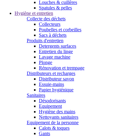
Louches & cuillères
Spatules & pelles
Hygiène et entretien
Collecte des déchets
Collecteurs
Poubelles et corbeilles
Sacs à déchets
Produits d'entretien
Detergents surfaces
Entretien du linge
Lavage machine
Plonge
Rénovation et trempage
Distributeurs et recharges
Distributeur savon
Essuie-mains
Papier hygiénique
Sanitaires
Désodorisants
Equipement
Hygiène des mains
Nettoyants sanitaires
Equipement de la personne
Calots & toques
Gants