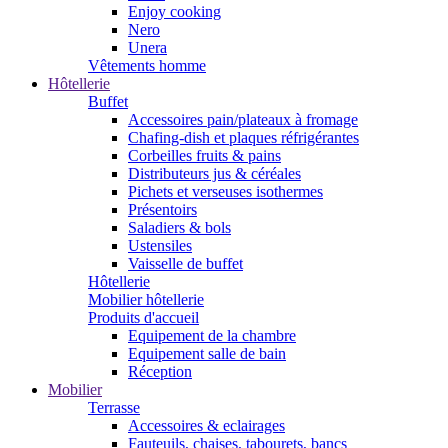
Enjoy cooking
Nero
Unera
Vêtements homme
Hôtellerie
Buffet
Accessoires pain/plateaux à fromage
Chafing-dish et plaques réfrigérantes
Corbeilles fruits & pains
Distributeurs jus & céréales
Pichets et verseuses isothermes
Présentoirs
Saladiers & bols
Ustensiles
Vaisselle de buffet
Hôtellerie
Mobilier hôtellerie
Produits d'accueil
Equipement de la chambre
Equipement salle de bain
Réception
Mobilier
Terrasse
Accessoires & eclairages
Fauteuils, chaises, tabourets, bancs