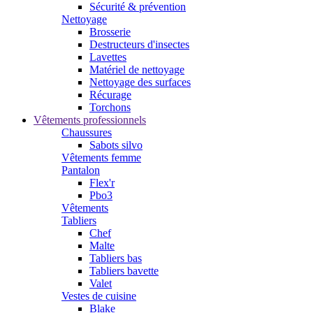
Sécurité & prévention
Nettoyage
Brosserie
Destructeurs d'insectes
Lavettes
Matériel de nettoyage
Nettoyage des surfaces
Récurage
Torchons
Vêtements professionnels
Chaussures
Sabots silvo
Vêtements femme
Pantalon
Flex'r
Pbo3
Vêtements
Tabliers
Chef
Malte
Tabliers bas
Tabliers bavette
Valet
Vestes de cuisine
Blake