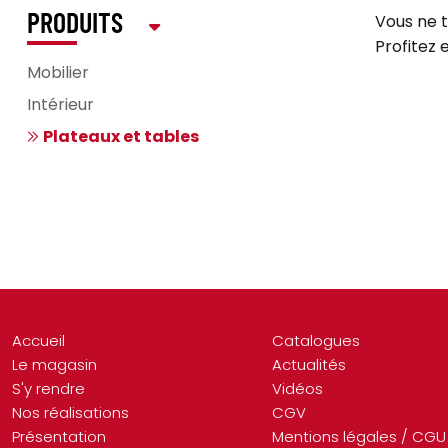
Vous ne t
PRODUITS
Profitez 
Mobilier
Intérieur
Plateaux et tables
Accueil
Catalogues
Le magasin
Actualités
S'y rendre
Vidéos
Nos réalisations
CGV
Présentation
Mentions légales / CGU