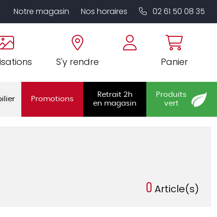
Notre magasin
Nos horaires
02 61 50 08 35
isations
S'y rendre
Panier
Retrait 2h
Produits
ilier
Promotions
en magasin
vert
0
Article(s)