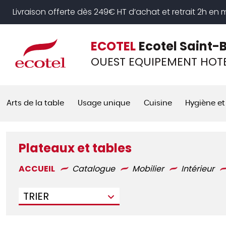
Panneau de gestion des cookies
Livraison offerte dès 249€ HT d’achat et retrait 2h en
ECOTEL
Ecotel Saint-
OUEST EQUIPEMENT HOTE
Arts de la table
Usage unique
Cuisine
Hygiène et
Plateaux et tables
ACCUEIL
Catalogue
Mobilier
Intérieur
TRIER