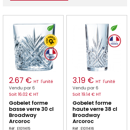
2.67 €
3.19 €
HT
l'unité
HT
l'unité
Vendu par 6
Vendu par 6
Soit 16.02 € HT
Soit 19.14 € HT
Gobelet forme
Gobelet forme
basse verre 30 cl
haute verre 38 cl
Broadway
Broadway
Arcoroc
Arcoroc
Réf : E1011415
Réf : E1011416