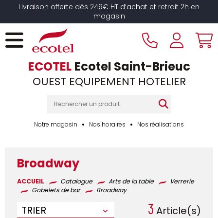
Panneau de gestion des cookies
Livraison offerte dès 249€ HT d’achat et retrait 2h en
magasin
ECOTEL
Ecotel Saint-Brieuc
OUEST EQUIPEMENT HOTELIER
Notre magasin
Nos horaires
Nos réalisations
Broadway
ACCUEIL
Catalogue
Arts de la table
Verrerie
Gobelets de bar
Broadway
3
TRIER
Article(s)