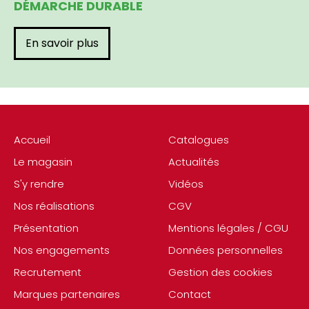
DÉMARCHE DURABLE
En savoir plus
Accueil
Catalogues
Le magasin
Actualités
S'y rendre
Vidéos
Nos réalisations
CGV
Présentation
Mentions légales / CGU
Nos engagements
Données personnelles
Recrutement
Gestion des cookies
Marques partenaires
Contact