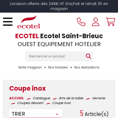
Panneau de gestion des cookies
Livraison offerte dès 249€ HT d’achat et retrait 2h en
magasin
ECOTEL
Ecotel Saint-Brieuc
OUEST EQUIPEMENT HOTELIER
Notre magasin
Nos horaires
Nos réalisations
Coupe inox
ACCUEIL
Catalogue
Arts de la table
Verrerie
Coupes dessert
Coupe inox
5
TRIER
Article(s)