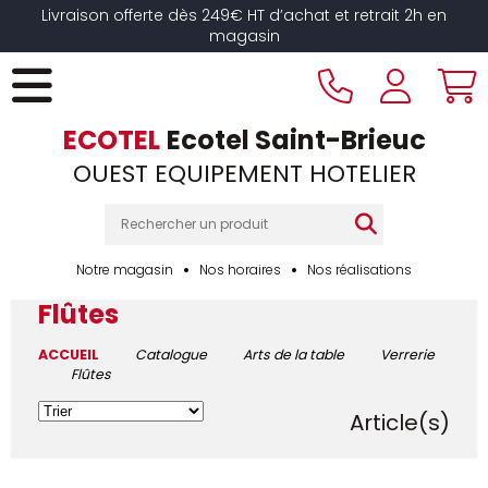
Livraison offerte dès 249€ HT d’achat et retrait 2h en
magasin
ECOTEL
Ecotel Saint-Brieuc
OUEST EQUIPEMENT HOTELIER
Notre magasin
Nos horaires
Nos réalisations
Flûtes
ACCUEIL
Catalogue
Arts de la table
Verrerie
Flûtes
30
Article(s)