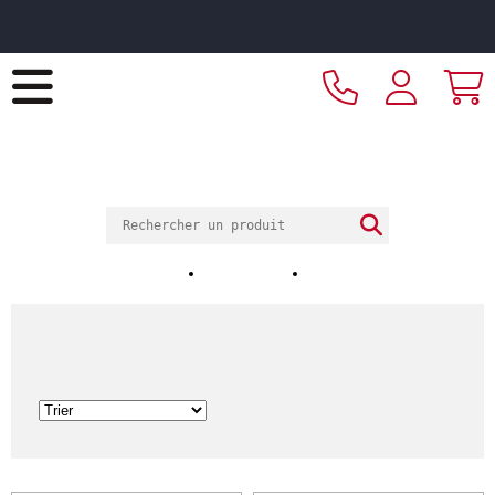
Livraison offerte dès 249€ HT d’achat et retrait 2h en
magasin
ECOTEL
Ecotel Saint-Brieuc
OUEST EQUIPEMENT HOTELIER
Notre magasin
Nos horaires
Nos réalisations
White gold
ACCUEIL
Catalogue
Arts de la table
Vaisselle
Assiettes & services
White gold
2
Article(s)