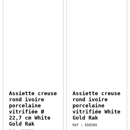
14.95 €
20.98 €
HT
l'unité
HT
Vendu par 6
l'unité
Soit 89.70 € HT
Vendu par 6
Soit 125.88 € HT
Assiette creuse
rond ivoire
Assiette creuse
porcelaine
rond ivoire
vitrifiée Ø 22,7 cm
porcelaine
White Gold Rak
vitrifiée White
Gold Rak
Réf : E68588
Disponible sous 2 à 4
Réf : E68589