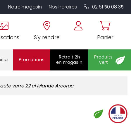
Notre magasin
Nos horaires
02 61 50 08 35
isations
S'y rendre
Panier
Retrait 2h
Produits
ilier
Promotions
en magasin
vert
aute verre 22 cl Islande Arcoroc