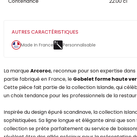
Contenance
22.00 cl
AUTRES CARACTÉRISTIQUES
Made In France
Personnalisable
La marque
Arcoroc
, reconnue pour son expertise dans la
partie fabriqué en France, le
Gobelet forme haute verr
Cette pièce fait partie de la collection Islande, qui cél
un choix tendance pour les professionnels de la resta
Inspirée du design épuré scandinave, la collection Islan
sophistiquées. Sa ligne longue et élégante ainsi que so
collection se prête parfaitement au service de boissons 
révèlent être des alliés précieux pour la présentation 