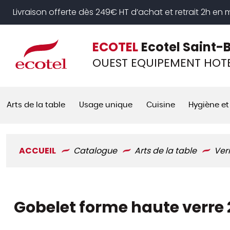
Panneau de gestion des cookies
Livraison offerte dès 249€ HT d’achat et retrait 2h en
ECOTEL
Ecotel Saint-
OUEST EQUIPEMENT HOTE
Arts de la table
Usage unique
Cuisine
Hygiène et
ACCUEIL
Catalogue
Arts de la table
Ver
Gobelet forme haute verre 2