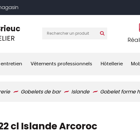
 magasin
Brieuc
LIER
Réal
 entretien
Vêtements professionnels
Hôtellerie
Mob
rerie
Gobelets de bar
Islande
Gobelet forme h
2 cl Islande Arcoroc