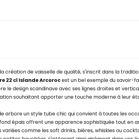
 création de vaisselle de qualité, s'inscrit dans la traditio
e 22 cl Islande Arcoroc
est un bel exemple du savoir-fai
èbre le design scandinave avec ses lignes droites et vertica
uration souhaitant apporter une touche moderne à leur ét
de arbore un style tube chic qui convient à toutes les oc
n fond épais offrent une apparence sophistiquée tout en as
variées comme les soft drinks, bières, whiskies ou cocktai
de petites bouchées, s'intégrant ainsi aisément dans vos