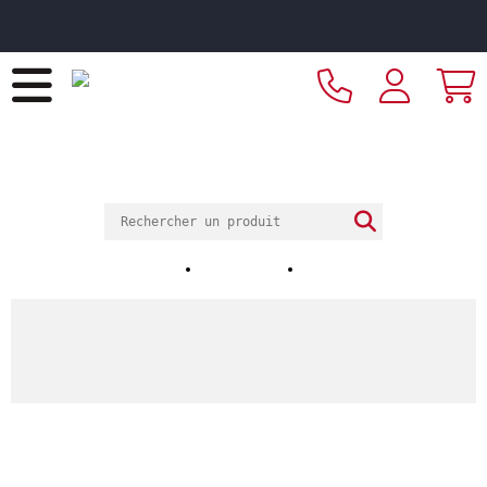
Livraison offerte dès 249€ HT d’achat et retrait 2h en
magasin
ECOTEL
Ecotel Saint-Brieuc
OUEST EQUIPEMENT HOTELIER
Notre magasin
Nos horaires
Nos réalisations
ACCUEIL
Catalogue
Arts de la table
Vaisselle
Vaisselle collectivités
Pichets & carafes
Pichet bleu copolyester 150 cl Vaisselle Copolyester
Saint Romain
Pichet bleu copolyester