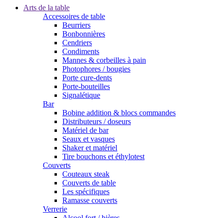
Arts de la table
Accessoires de table
Beurriers
Bonbonnières
Cendriers
Condiments
Mannes & corbeilles à pain
Photophores / bougies
Porte cure-dents
Porte-bouteilles
Signalétique
Bar
Bobine addition & blocs commandes
Distributeurs / doseurs
Matériel de bar
Seaux et vasques
Shaker et matériel
Tire bouchons et éthylotest
Couverts
Couteaux steak
Couverts de table
Les spécifiques
Ramasse couverts
Verrerie
Alcool fort / bières