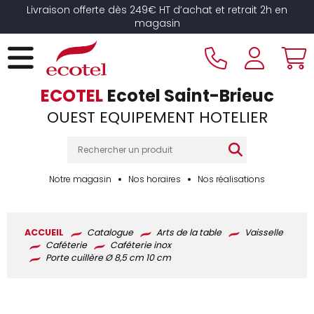
Panneau de gestion des cookies
Livraison offerte dès 249€ HT d’achat et retrait 2h en
magasin
ECOTEL
Ecotel Saint-Brieuc
OUEST EQUIPEMENT HOTELIER
Notre magasin
Nos horaires
Nos réalisations
ACCUEIL
Catalogue
Arts de la table
Vaisselle
Caféterie
Caféterie inox
Porte cuillère Ø 8,5 cm 10 cm