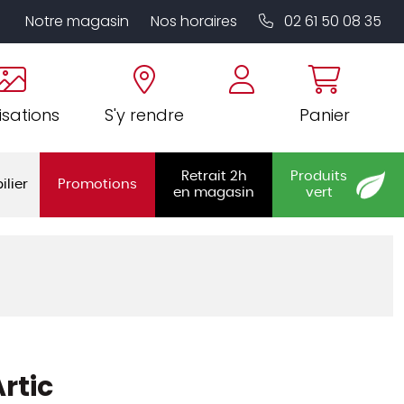
Notre magasin
Nos horaires
02 61 50 08 35
isations
S'y rendre
Panier
Retrait 2h
Produits
ilier
Promotions
en magasin
vert
rtic