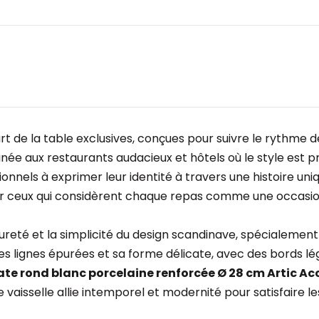
art de la table exclusives, conçues pour suivre le rythme
inée aux restaurants audacieux et hôtels où le style est 
ssionnels à exprimer leur identité à travers une histoire 
 ceux qui considèrent chaque repas comme une occasion e
ureté et la simplicité du design scandinave, spécialemen
ses lignes épurées et sa forme délicate, avec des bords l
late rond blanc porcelaine renforcée Ø 28 cm Artic A
de vaisselle allie intemporel et modernité pour satisfaire