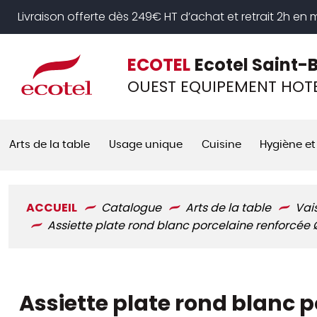
Panneau de gestion des cookies
Livraison offerte dès 249€ HT d’achat et retrait 2h en
ECOTEL
Ecotel Saint-
OUEST EQUIPEMENT HOTE
Arts de la table
Usage unique
Cuisine
Hygiène et
ACCUEIL
Catalogue
Arts de la table
Vai
Assiette plate rond blanc porcelaine renforcée
Assiette plate rond blanc p