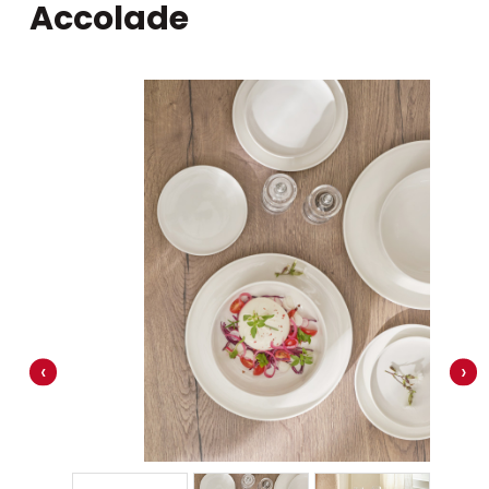
Accolade
‹
›