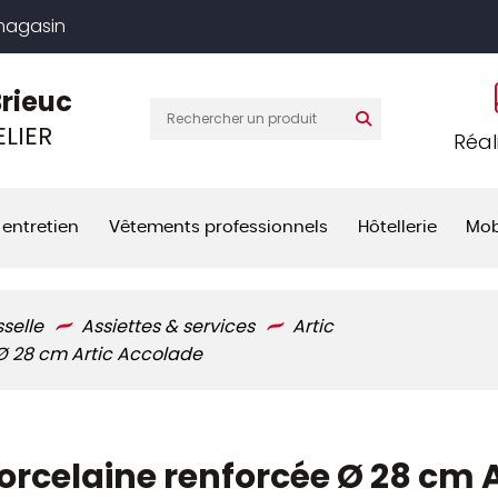
 magasin
Brieuc
LIER
Réal
 entretien
Vêtements professionnels
Hôtellerie
Mob
sselle
Assiettes & services
Artic
 Ø 28 cm Artic Accolade
orcelaine renforcée Ø 28 cm A