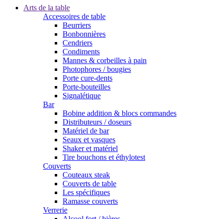
Arts de la table
Accessoires de table
Beurriers
Bonbonnières
Cendriers
Condiments
Mannes & corbeilles à pain
Photophores / bougies
Porte cure-dents
Porte-bouteilles
Signalétique
Bar
Bobine addition & blocs commandes
Distributeurs / doseurs
Matériel de bar
Seaux et vasques
Shaker et matériel
Tire bouchons et éthylotest
Couverts
Couteaux steak
Couverts de table
Les spécifiques
Ramasse couverts
Verrerie
Alcool fort / bières