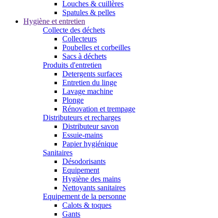
Louches & cuillères
Spatules & pelles
Hygiène et entretien
Collecte des déchets
Collecteurs
Poubelles et corbeilles
Sacs à déchets
Produits d'entretien
Detergents surfaces
Entretien du linge
Lavage machine
Plonge
Rénovation et trempage
Distributeurs et recharges
Distributeur savon
Essuie-mains
Papier hygiénique
Sanitaires
Désodorisants
Equipement
Hygiène des mains
Nettoyants sanitaires
Equipement de la personne
Calots & toques
Gants