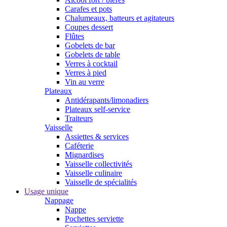
Carafes et pots
Chalumeaux, batteurs et agitateurs
Coupes dessert
Flûtes
Gobelets de bar
Gobelets de table
Verres à cocktail
Verres à pied
Vin au verre
Plateaux
Antidérapants/limonadiers
Plateaux self-service
Traiteurs
Vaisselle
Assiettes & services
Caféterie
Mignardises
Vaisselle collectivités
Vaisselle culinaire
Vaisselle de spécialités
Usage unique
Nappage
Nappe
Pochettes serviette