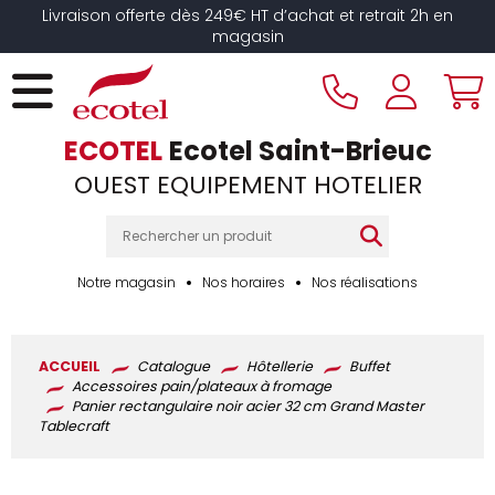
Panneau de gestion des cookies
Livraison offerte dès 249€ HT d’achat et retrait 2h en
magasin
ECOTEL
Ecotel Saint-Brieuc
OUEST EQUIPEMENT HOTELIER
Notre magasin
Nos horaires
Nos réalisations
ACCUEIL
Catalogue
Hôtellerie
Buffet
Accessoires pain/plateaux à fromage
Panier rectangulaire noir acier 32 cm Grand Master
Tablecraft