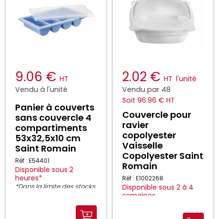
9.06 €
2.02 €
HT
HT
l'unité
Vendu à l'unité
Vendu par 48
Soit 96.96 € HT
Panier à couverts
Couvercle pour
sans couvercle 4
ravier
compartiments
copolyester
53x32,5x10 cm
Vaisselle
Saint Romain
Copolyester Saint
Réf : E54401
Romain
Disponible sous 2
heures*
Réf : E1002268
*Dans la limite des stocks
Disponible sous 2 à 4
disponibles
semaines