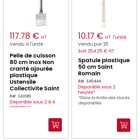
117.78 €
10.17 €
HT
HT
l'unité
Vendu à l'unité
Vendu par 25
Soit 254.25 € HT
Pelle de cuisson
Spatule plastique
80 cm inox Non
50 cm Saint
cranté ajourée
Romain
plastique
Ustensile
Réf : E45444
Disponible sous 2
Collectivite Saint
heures*
Réf : E42185
*Dans la limite des stocks
Disponible sous 2 à 4
disponibles
semaines