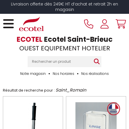
Panneau de gestion des cookies
Livraison offerte dès 249€ HT d’achat et retrait 2h en
magasin
ECOTEL
Ecotel Saint-Brieuc
OUEST EQUIPEMENT HOTELIER
Notre magasin
Nos horaires
Nos réalisations
Saint_Romain
Résultat de recherche pour :