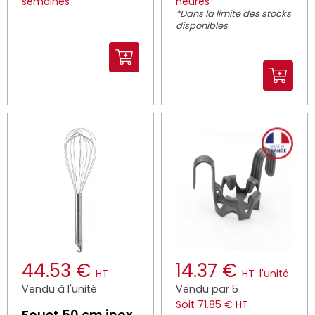
semaines
heures*
*Dans la limite des stocks
disponibles
44.53 €
14.37 €
HT
HT
l'unité
Vendu à l'unité
Vendu par 5
Soit 71.85 € HT
Fouet 50 cm inox