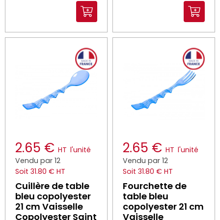
2.65 €
2.65 €
HT
l'unité
HT
l'unité
Vendu par 12
Vendu par 12
Soit 31.80 € HT
Soit 31.80 € HT
Cuillère de table
Fourchette de
bleu copolyester
table bleu
21 cm Vaisselle
copolyester 21 cm
Copolyester Saint
Vaisselle