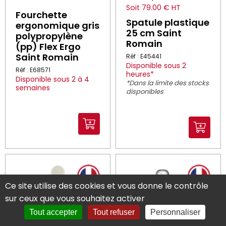
Soit 79.00 € HT
Fourchette
Spatule plastique
ergonomique gris
25 cm Saint
polypropylène
Romain
(pp) Flex Ergo
Saint Romain
Réf : E45441
Disponible sous 2
Réf : E68571
heures*
Disponible sous 2 à 4
*Dans la limite des stocks
semaines
disponibles
Ce site utilise des cookies et vous donne le contrôle
sur ceux que vous souhaitez activer
Tout accepter
Tout refuser
Personnaliser