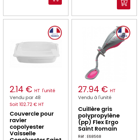
2.14 €
27.94 €
HT
l'unité
HT
Vendu par 48
Vendu à l'unité
Soit 102.72 € HT
Cuillère gris
Couvercle pour
polypropylène
ravier
(pp) Flex Ergo
copolyester
Saint Romain
Vaisselle
Réf : E68568
Copolyester Saint