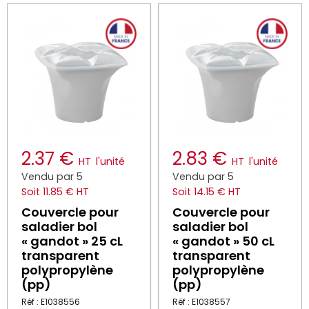
2.37 €
2.83 €
HT
l'unité
HT
l'unité
Vendu par 5
Vendu par 5
Soit 11.85 € HT
Soit 14.15 € HT
Couvercle pour
Couvercle pour
saladier bol
saladier bol
« gandot » 25 cL
« gandot » 50 cL
transparent
transparent
polypropylène
polypropylène
(pp)
(pp)
Réf : E1038556
Réf : E1038557