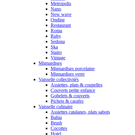
Metropolis
Nano
New wave
Ondine
Restaurant
Roma
Ruby
Sedona
Ska
Stairo
Vintage
Mignardises
Mignardises porcelaine
Mignardises verre
Vaisselle collectivités
Assiettes, plats & coupelles
Couverts petite enfance
Gobelets & couverts
Pichets & carafes
Vaisselle culinaire
Assiettes catalanes, plats sabots
Bahia
Brush
Cocottes
Hotel