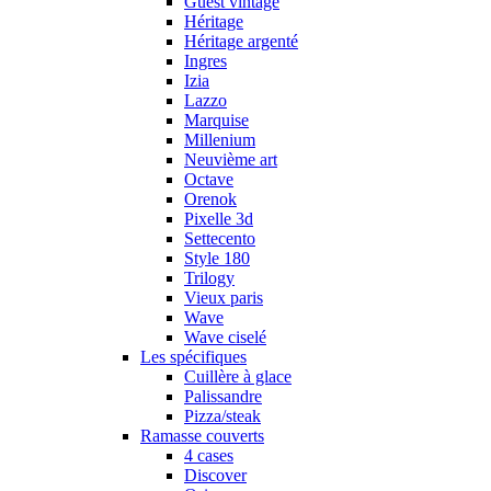
Guest vintage
Héritage
Héritage argenté
Ingres
Izia
Lazzo
Marquise
Millenium
Neuvième art
Octave
Orenok
Pixelle 3d
Settecento
Style 180
Trilogy
Vieux paris
Wave
Wave ciselé
Les spécifiques
Cuillère à glace
Palissandre
Pizza/steak
Ramasse couverts
4 cases
Discover