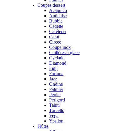
Coupes dessert
Acapulco
Antillaise
Bubble
Cadette
Caféteria
Carat
Circee
Coupe inox
Cuillères à glace
Cyclade
Diamond
Fidji
Fortuna
Jazz
Ondine
Palmier
Pepite
Périgord
Tahiti
Torcello
Vega
Ypsilon
Flûtes