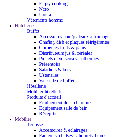
Enjoy cooking
Nero
Unera
Vêtements homme
Hôtellerie
Buffet
Accessoires pain/plateaux à fromage
Chafing-dish et plaques réfrigérantes
Corbeilles fruits & pains
Distributeurs jus & céréales
Pichets et verseuses isothermes
Présentoirs
Saladiers & bols
Ustensiles
Vaisselle de buffet
Hôtellerie
Mobilier hôtellerie
Produits d'accueil
Equipement de la chambre
Equipement salle de bain
Réception
Mobilier
Terrasse
Accessoires & eclairages
Fauteuils, chaises, tabourets, bancs