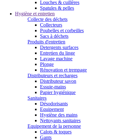
Louches & cuillères
Spatules & pelles
Hygiène et entretien
Collecte des déchets
Collecteurs
Poubelles et corbeilles
Sacs à déchets
Produits d'entretien
Detergents surfaces
Entretien du linge
Lavage machine
Plonge
Rénovation et trempage
Distributeurs et recharges
Distributeur savon
Essuie-mains
Papier hygiénique
Sanitaires
Désodorisants
Equipement
Hygiène des mains
Nettoyants sanitaires
Equipement de la personne
Calots & toques
Gants