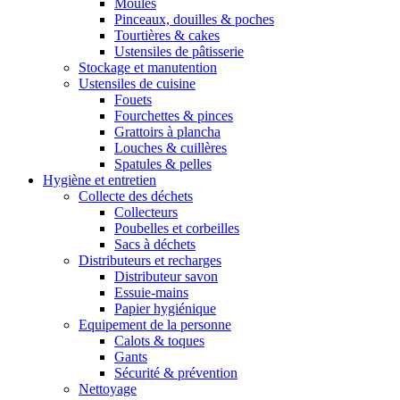
Moules
Pinceaux, douilles & poches
Tourtières & cakes
Ustensiles de pâtisserie
Stockage et manutention
Ustensiles de cuisine
Fouets
Fourchettes & pinces
Grattoirs à plancha
Louches & cuillères
Spatules & pelles
Hygiène et entretien
Collecte des déchets
Collecteurs
Poubelles et corbeilles
Sacs à déchets
Distributeurs et recharges
Distributeur savon
Essuie-mains
Papier hygiénique
Equipement de la personne
Calots & toques
Gants
Sécurité & prévention
Nettoyage