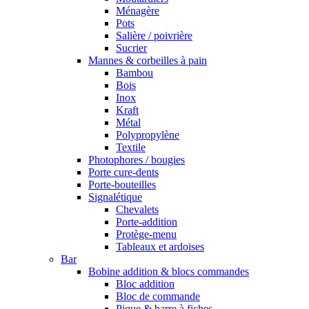
Ménagère
Pots
Salière / poivrière
Sucrier
Mannes & corbeilles à pain
Bambou
Bois
Inox
Kraft
Métal
Polypropylène
Textile
Photophores / bougies
Porte cure-dents
Porte-bouteilles
Signalétique
Chevalets
Porte-addition
Protège-menu
Tableaux et ardoises
Bar
Bobine addition & blocs commandes
Bloc addition
Bloc de commande
Pique & barre à fiches