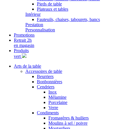
Pieds de table
Plateaux et tables
Intérieur
Fauteuils, chaises, tabourets, bancs
Prestation
Personnalisation
Promotions
Retrait 2h
en magasin
Produits
vert
Arts de la table
Accessoires de table
Beurriers
Bonbonnières
Cendriers
Inox
Mélamine
Porcelaine
Verre
Condiments
Fromagères & huiliers
Moulins à sel / poivre
Moutardiers