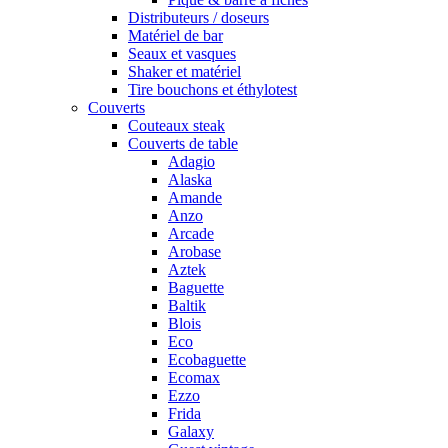
Distributeurs / doseurs
Matériel de bar
Seaux et vasques
Shaker et matériel
Tire bouchons et éthylotest
Couverts
Couteaux steak
Couverts de table
Adagio
Alaska
Amande
Anzo
Arcade
Arobase
Aztek
Baguette
Baltik
Blois
Eco
Ecobaguette
Ecomax
Ezzo
Frida
Galaxy