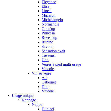
Elegance
Elisa
Lineal
Macaron
Michelangelo
Normandie
Open'up
Princesa
Reveal'up
Rubino
Savoie
Sensation exalt
Tre sensi
Uno
Verres à pied multi-usage
Viticole
Vin au verre
Ais
Cabernet
Doc
Viticole
Usage unique
Nappage
Nappe
Dunicel