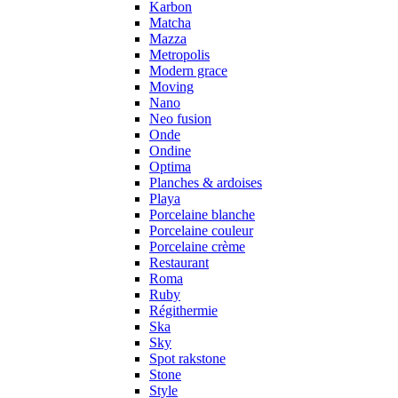
Karbon
Matcha
Mazza
Metropolis
Modern grace
Moving
Nano
Neo fusion
Onde
Ondine
Optima
Planches & ardoises
Playa
Porcelaine blanche
Porcelaine couleur
Porcelaine crème
Restaurant
Roma
Ruby
Régithermie
Ska
Sky
Spot rakstone
Stone
Style