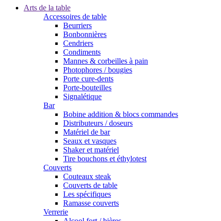
Arts de la table
Accessoires de table
Beurriers
Bonbonnières
Cendriers
Condiments
Mannes & corbeilles à pain
Photophores / bougies
Porte cure-dents
Porte-bouteilles
Signalétique
Bar
Bobine addition & blocs commandes
Distributeurs / doseurs
Matériel de bar
Seaux et vasques
Shaker et matériel
Tire bouchons et éthylotest
Couverts
Couteaux steak
Couverts de table
Les spécifiques
Ramasse couverts
Verrerie
Alcool fort / bières