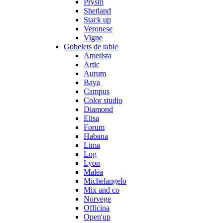
Prysm
Shetland
Stack up
Veronese
Vigne
Gobelets de table
Ametista
Artic
Aurum
Baya
Campus
Color studio
Diamond
Elisa
Forum
Habana
Lima
Log
Lyon
Maléa
Michelangelo
Mix and co
Norvege
Officina
Open'up