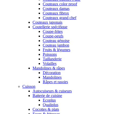
Couteaux color proof
Couteaux damas
Couteaux fibrox
Couteaux grand chef
Couteaux japonais
Coutellerie spécifique
Coupe-frites
Coupe-oeufs
Couteau génoise
Couteau jambon
Fruits & légumes
Poissons
Taillanderie
Volailles
Mandolines & râpes
Décoration
Mandolines
Râpes et rasoirs
Cuisson
Autocuiseurs & cuiseurs
Batterie de cuisine
Ecoplus
Qualiplus
Cocottes & plats
Fours & friteuses