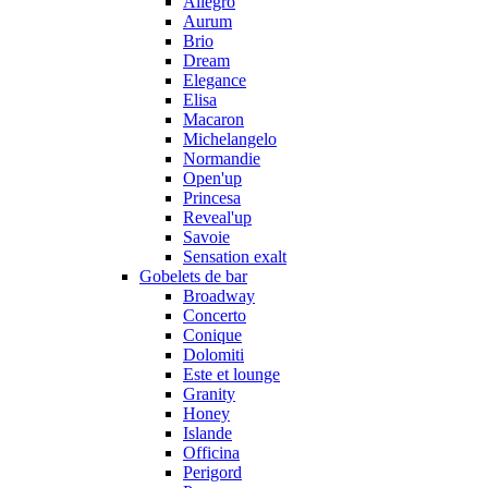
Allegro
Aurum
Brio
Dream
Elegance
Elisa
Macaron
Michelangelo
Normandie
Open'up
Princesa
Reveal'up
Savoie
Sensation exalt
Gobelets de bar
Broadway
Concerto
Conique
Dolomiti
Este et lounge
Granity
Honey
Islande
Officina
Perigord