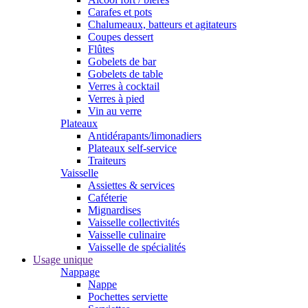
Carafes et pots
Chalumeaux, batteurs et agitateurs
Coupes dessert
Flûtes
Gobelets de bar
Gobelets de table
Verres à cocktail
Verres à pied
Vin au verre
Plateaux
Antidérapants/limonadiers
Plateaux self-service
Traiteurs
Vaisselle
Assiettes & services
Caféterie
Mignardises
Vaisselle collectivités
Vaisselle culinaire
Vaisselle de spécialités
Usage unique
Nappage
Nappe
Pochettes serviette