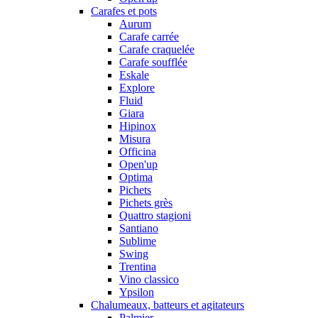
Carafes et pots
Aurum
Carafe carrée
Carafe craquelée
Carafe soufflée
Eskale
Explore
Fluid
Giara
Hipinox
Misura
Officina
Open'up
Optima
Pichets
Pichets grès
Quattro stagioni
Santiano
Sublime
Swing
Trentina
Vino classico
Ypsilon
Chalumeaux, batteurs et agitateurs
Palmier