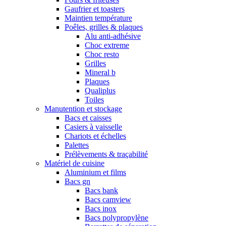
Gaufrier et toasters
Maintien température
Poêles, grilles & plaques
Alu anti-adhésive
Choc extreme
Choc resto
Grilles
Mineral b
Plaques
Qualiplus
Toiles
Manutention et stockage
Bacs et caisses
Casiers à vaisselle
Chariots et échelles
Palettes
Prélèvements & traçabilité
Matériel de cuisine
Aluminium et films
Bacs gn
Bacs bank
Bacs camview
Bacs inox
Bacs polypropylène