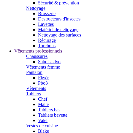
Sécurité & prévention
Nettoyage
Brosserie
Destructeurs d'insectes
Lavettes
Matériel de nettoyage
Nettoyage des surfaces
Récurage
Torchons
Vêtements professionnels
Chaussures
Sabots silvo
Vêtements femme
Pantalon
Flex'r
Pbo3
Vêtements
Tabliers
Chef
Malte
Tabliers bas
Tabliers bavette
Valet
Vestes de cuisine
Blake