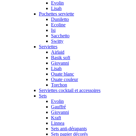
Evolin
Lisah
Pochettes serviette
Duniletto
Ecoline
Isi
Sacchetto
Switty
Serviettes
Airlaid
Basik soft
Giovanni
Lisah
Ouate blanc
Ouate couleur
Torchon
Serviettes cocktail et accessoires
Sets
Evolin
Gauffré
Giovanni
Kraft
Linnea
Sets anti-dérapants
Sets papier décorés