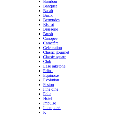
Bambou
Banquet
Basalt
Bazik
Bermudes
Bistrot
Brasserie
Brush
Canopée
Caractère
Celebration
Classic gourmet
Classic square
Club
Ease rakstone
Edina
Equinoxe
Evolution
Feston
Fine dine
Folia
Hotel
Impulse
Intemporel
K