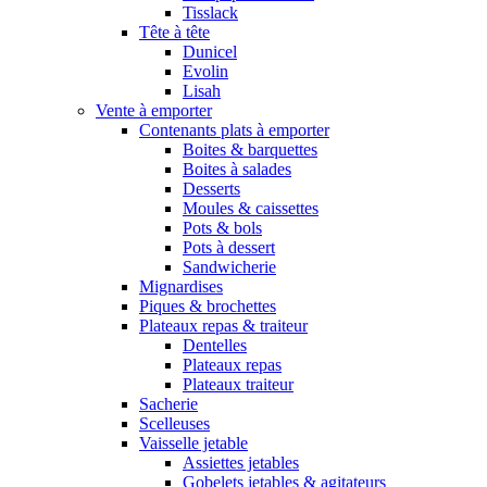
Tisslack
Tête à tête
Dunicel
Evolin
Lisah
Vente à emporter
Contenants plats à emporter
Boites & barquettes
Boites à salades
Desserts
Moules & caissettes
Pots & bols
Pots à dessert
Sandwicherie
Mignardises
Piques & brochettes
Plateaux repas & traiteur
Dentelles
Plateaux repas
Plateaux traiteur
Sacherie
Scelleuses
Vaisselle jetable
Assiettes jetables
Gobelets jetables & agitateurs