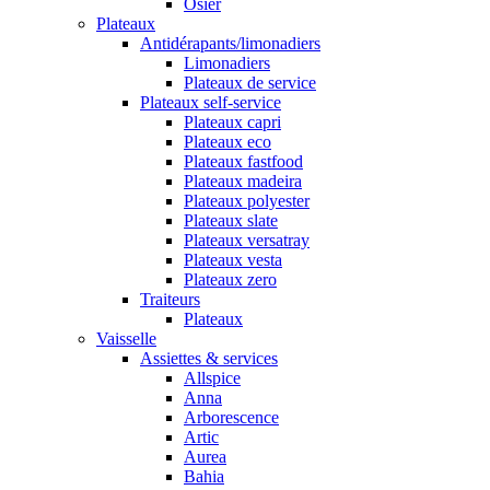
Osier
Plateaux
Antidérapants/limonadiers
Limonadiers
Plateaux de service
Plateaux self-service
Plateaux capri
Plateaux eco
Plateaux fastfood
Plateaux madeira
Plateaux polyester
Plateaux slate
Plateaux versatray
Plateaux vesta
Plateaux zero
Traiteurs
Plateaux
Vaisselle
Assiettes & services
Allspice
Anna
Arborescence
Artic
Aurea
Bahia