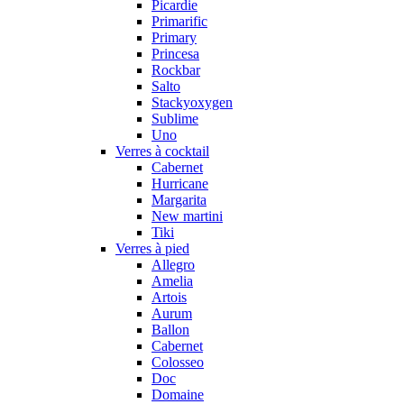
Picardie
Primarific
Primary
Princesa
Rockbar
Salto
Stackyoxygen
Sublime
Uno
Verres à cocktail
Cabernet
Hurricane
Margarita
New martini
Tiki
Verres à pied
Allegro
Amelia
Artois
Aurum
Ballon
Cabernet
Colosseo
Doc
Domaine