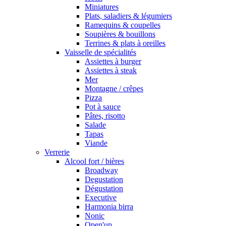
Miniatures
Plats, saladiers & légumiers
Ramequins & coupelles
Soupières & bouillons
Terrines & plats à oreilles
Vaisselle de spécialités
Assiettes à burger
Assiettes à steak
Mer
Montagne / crêpes
Pizza
Pot à sauce
Pâtes, risotto
Salade
Tapas
Viande
Verrerie
Alcool fort / bières
Broadway
Degustation
Dégustation
Executive
Harmonia birra
Nonic
Open'up