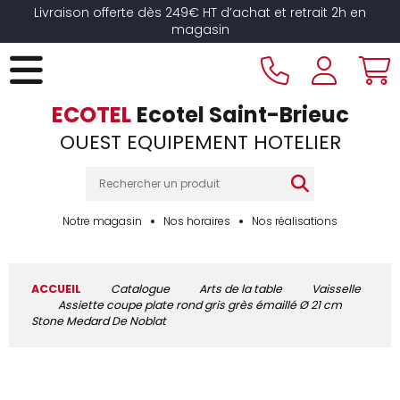
Livraison offerte dès 249€ HT d’achat et retrait 2h en
magasin
ECOTEL
Ecotel Saint-Brieuc
OUEST EQUIPEMENT HOTELIER
Notre magasin
Nos horaires
Nos réalisations
ACCUEIL
Catalogue
Arts de la table
Vaisselle
Assiette coupe plate rond gris grès émaillé Ø 21 cm
Stone Medard De Noblat