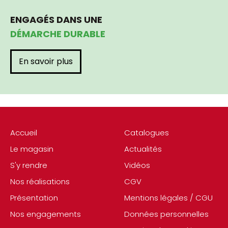
ENGAGÉS DANS UNE
DÉMARCHE DURABLE
En savoir plus
Accueil
Catalogues
Le magasin
Actualités
S'y rendre
Vidéos
Nos réalisations
CGV
Présentation
Mentions légales / CGU
Nos engagements
Données personnelles