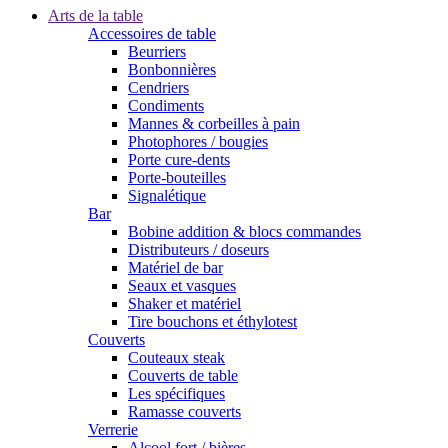
Arts de la table
Accessoires de table
Beurriers
Bonbonnières
Cendriers
Condiments
Mannes & corbeilles à pain
Photophores / bougies
Porte cure-dents
Porte-bouteilles
Signalétique
Bar
Bobine addition & blocs commandes
Distributeurs / doseurs
Matériel de bar
Seaux et vasques
Shaker et matériel
Tire bouchons et éthylotest
Couverts
Couteaux steak
Couverts de table
Les spécifiques
Ramasse couverts
Verrerie
Alcool fort / bières