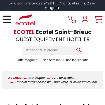
Panneau de gestion des cookies
Livraison offerte dès 249€ HT d’achat et retrait 2h en
magasin
ECOTEL
Ecotel Saint-Brieuc
OUEST EQUIPEMENT HOTELIER
Notre magasin
Nos horaires
Nos réalisations
ACCUEIL
Catalogue
Arts de la table
Gobelet forme basse bleu nuit verre 34 cl Silo Pro.mundi