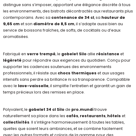
distingue sans s’imposer, apportant une élégance discrète à tous
les environnements, des bistrots décontractés aux restaurants plus
contemporains. Avec sa
contenance de 34 cl
, sa
hauteur de
9,65 cm
et son
diamètre de 8,5 cm
, il s’adapte aussi bien au
service de boissons fraîches, de softs, de cocktails ou d’eaux
aromatisées.
Fabriqué en
verre trempé
, le
gobelet Silo
allie
résistance
et
légèreté
pour répondre aux exigences du quotidien. Conçu pour
supporter les cadences soutenues des environnements
professionnels, il résiste aux
chocs thermiques
et aux usages
intensifs sans perdre sa brillance ni sa transparence. Compatible
avec le
lave-vaisselle
, il simplifie l’entretien et garantit un gain de
temps précieux lors des remises en place.
Polyvalent, le
gobelet 34 cl Silo
de
pro.mundi
trouve
naturellement sa place dans les
cafés
,
restaurants
,
hôtels
et
collectivités
. Il s’intègre harmonieusement à toutes les tables,
quelles que soient leurs ambiances, et se combine facilement
avec les autres formats et coloris de la gamme pour des