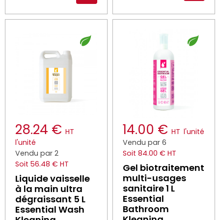
28.24 €
14.00 €
HT
HT
l'unité
l'unité
Vendu par 6
Vendu par 2
Soit 84.00 € HT
Soit 56.48 € HT
Gel biotraitement
multi-usages
Liquide vaisselle
sanitaire 1 L
à la main ultra
Essential
dégraissant 5 L
Bathroom
Essential Wash
Kleaning
Kleaning