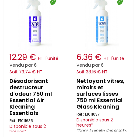
12.29 €
6.36 €
HT
l'unité
HT
l'unité
Vendu par 6
Vendu par 6
Soit 73.74 € HT
Soit 38.16 € HT
Désodorisant
Nettoyant vitres,
destructeur
miroirs et
d'odeur 750 ml
surfaces lisses
Essential Air
750 ml Essential
Kleaning
Glass Kleaning
Essentials
Réf : E1011637
Disponible sous 2
Réf : E1011635
heures*
Disponible sous 2
*Dans la limite des stocks
heures*
disponibles
*Dans la limite des stocks