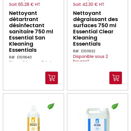
Soit 65.28 € HT
Soit 42.30 € HT
Nettoyant
Nettoyant
détartrant
dégraissant des
désinfectant
surfaces 750 ml
sanitaire 750 ml
Essential Clear
Essential San
Kleaning
Kleaning
Essentials
Essentials
Réf : E1011632
Disponible sous 2
Réf : E1011640
heures*
Disponible sous 2 à 4
*Dans la limite des stocks
semaines
disponibles