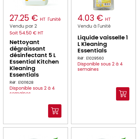
27.25 €
4.03 €
HT
l'unité
HT
Vendu par 2
Vendu à l'unité
Soit 54.50 € HT
Liquide vaisselle 1
Nettoyant
L Kleaning
dégraissant
Essentials
désinfectant 5 L
Réf : E1029560
Essential Kitchen
Disponible sous 2 à 4
Kleaning
semaines
Essentials
Réf : E1011628
Disponible sous 2 à 4
semaines