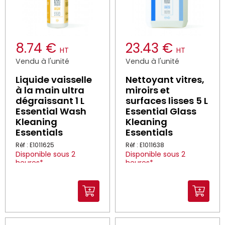
8.74 €
23.43 €
HT
HT
Vendu à l'unité
Vendu à l'unité
Liquide vaisselle
Nettoyant vitres,
à la main ultra
miroirs et
dégraissant 1 L
surfaces lisses 5 L
Essential Wash
Essential Glass
Kleaning
Kleaning
Essentials
Essentials
Réf : E1011625
Réf : E1011638
Disponible sous 2
Disponible sous 2
heures*
heures*
*Dans la limite des stocks
*Dans la limite des stocks
disponibles
disponibles