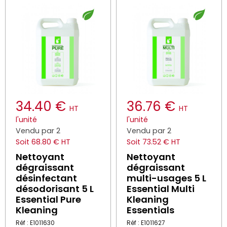
34.40 €
36.76 €
HT
HT
l'unité
l'unité
Vendu par 2
Vendu par 2
Soit 68.80 € HT
Soit 73.52 € HT
Nettoyant
Nettoyant
dégraissant
dégraissant
désinfectant
multi-usages 5 L
désodorisant 5 L
Essential Multi
Essential Pure
Kleaning
Kleaning
Essentials
Réf : E1011630
Réf : E1011627