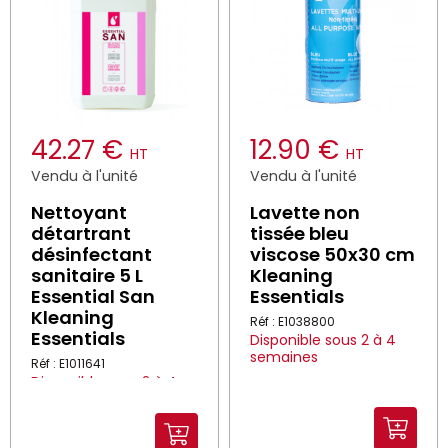
42.27 €
12.90 €
HT
HT
Vendu à l'unité
Vendu à l'unité
Nettoyant
Lavette non
détartrant
tissée bleu
désinfectant
viscose 50x30 cm
sanitaire 5 L
Kleaning
Essential San
Essentials
Kleaning
Réf : E1038800
Essentials
Disponible sous 2 à 4
semaines
Réf : E1011641
Disponible sous 2 à 4
semaines