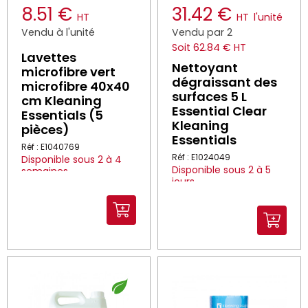
8.51 €
31.42 €
HT
HT
l'unité
Vendu à l'unité
Vendu par 2
Soit 62.84 € HT
Lavettes
Nettoyant
microfibre vert
dégraissant des
microfibre 40x40
surfaces 5 L
cm Kleaning
Essential Clear
Essentials (5
Kleaning
pièces)
Essentials
Réf : E1040769
Réf : E1024049
Disponible sous 2 à 4
Disponible sous 2 à 5
semaines
jours