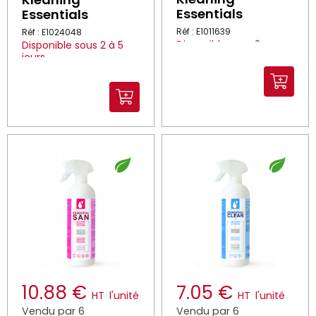
Essentials
Essentials
Réf : E1011639
Réf : E1024048
Disponible sous 2
Disponible sous 2 à 5
heures*
jours
*Dans la limite des stocks
disponibles
10.88 €
7.05 €
HT
l'unité
HT
l'unité
Vendu par 6
Vendu par 6