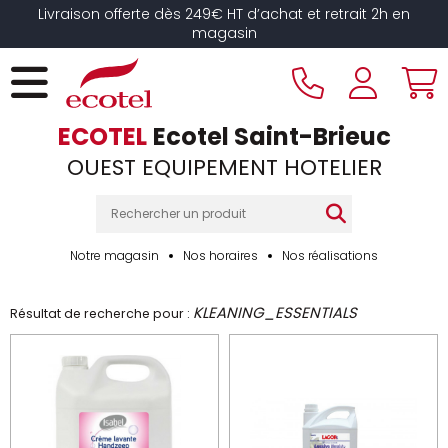
Panneau de gestion des cookies
Livraison offerte dès 249€ HT d’achat et retrait 2h en
magasin
ECOTEL
Ecotel Saint-Brieuc
OUEST EQUIPEMENT HOTELIER
Notre magasin
Nos horaires
Nos réalisations
KLEANING_ESSENTIALS
Résultat de recherche pour :