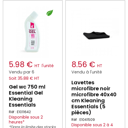
5.98 €
8.56 €
HT
l'unité
HT
Vendu par 6
Vendu à l'unité
Soit 35.88 € HT
Lavettes
Gel wc 750 ml
microfibre noir
Essential Gel
microfibre 40x40
Kleaning
cm Kleaning
Essentials
Essentials (5
pièces)
Réf : E1011642
Disponible sous 2
Réf : E1041509
heures*
Disponible sous 2 à 4
*Dans la limite des stocks